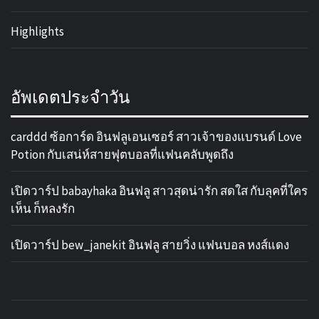
Highlights
อัพเดตประจำวัน
carddd ซ้อการ์ด อินฟลูเอนเซอร์ สาวเจ้าของแบรนด์ Love
Potion กับเสน่ห์สายฟุตบอลที่แฟนคลับพูดถึง
เปิดวาร์ป babayhaka อินฟลู สาวสุดน่ารัก สดใส กับลุคที่ใคร
เห็น ก็หลงรัก
เปิดวาร์ป bew_janekit อินฟลู สายวิ่ง แฟนบอล หงส์แดง