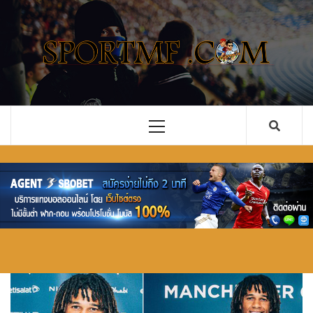
Skip
to
content
รวม ข่าว
เว็บไซต์ ข่าวสารในวงการกีฬาลูกหนัง ทั้งไทยและ
ต่างประเทศ ที่จะคอยอัพเดตข่าวลือ ข่าวด่วน การ
ฟุตบอล
ซื้อขายนักเตะ คอบอลอย่างคุณไม่ควรพลาด
อัพเดตใหม่
Primary
Menu
ทั้งไทย และ
ต่างประเทศ