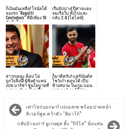
ก็เงินมันเหลือ! โรนัลโด้
เรืออัปปาง! ปีศาจแดง
จองรถ “Bugatti
จมเรือใบ ทั้งไปและ
Centodieci” ที่มีเพียง 10
กลับ 2-0 (ไฮไลท์)
คันในโลก
สาวกเดอะ ค็อป ไม่
ก็มาดิครับ! แฟร์นันด์ส
ถูกใจสิ่งนี้! ผู้ชิงตำแหน่
โชว์เก๋า ตอบโต้ เป๊ป
งปธ.บาร์ซ่า ชูนโยบายที่
ข้างสนาม ในเกม แมน
แฟนหงส์แดงไม่ปลื้ม
เชสเตอร์ ดาร์บี้ (ชม
คลิป)
Post
เท่าไหร่บอกมา! เปแอสเช พร้อมปาดหน้า
navigation
ลิเวอร์พูล คว้าตัว “ติอาโก้”
กลับบ้านเก่า! ยูเวนตุส ตั้ง “ปิร์โล่” นั่งแท่น