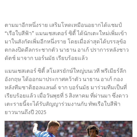
ตามมาอีกหนึ่งราย เสริมโหดเหมือนอยากได้แชมป์
“เรือใบสีฟ้า” แมนเชสเตอร์ ซิตี้ ได้นักเตะใหม่เพิ่มเข้า
มาในสังกัดเพิ่มอีกหนึ่งราย โดยเมื่อล่าสุดได้บรรลุข้อ
ตกลงปิดดีลกระชากตัว นาธาน อาเก้ ปราการหลังชาว
ดัตช์ มาจาก บอร์นมัธ เรียบร้อยแล้ว
แมนเชสเตอร์ ซิตี้ สโมสรยักษ์ใหญ่บนเวที พรีเมียร์ลีก
อังกฤษ ได้ออกมาประกาศคว้าตัว นาธาน อาเก้ กอง
หลังทีมชาติฮอลแลนด์ จาก บอร์นมัธ มาร่วมทีมเป็นที่
เรียบร้อยแล้ว เมื่อวันพุธที่ 5 สิงหาคม ที่ผ่านมา ซึ่งดาว
เตะรายนี้จะได้รับสัญญาร่วมงานกับ ทัพเรือใบสีฟ้า
ยาวนานถึงปี 2025