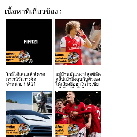
เนื้อหาที่เกี่ยวข้อง :
ใกล้ได้เล่นแล้ว! คาด
อยู่บ้านมันเหงา! ลุยซ์อัด
การณ์วันวางจัด
คลิปเป่ายิ้งฉุบกับตัวเอง
จำหน่าย FIFA 21
ได้เสียงฮือฮาในโซเชีย
ลมีเดีย (มีคลิป)