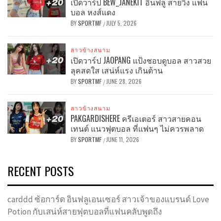
เปิดวาร์ป BEW_JANEKIT อินฟลู สายวิ่ง แฟน
บอล หงส์แดง
BY
SPORTMF
JULY 5, 2026
/
สาวข้างสนาม
เปิดวาร์ป JAOPANG แป้งชอบดูบอล สาวสวย
ลุคสดใส เสน่ห์แรง เกินต้าน
BY
SPORTMF
JUNE 28, 2026
/
สาวข้างสนาม
PAKGARDISHERE ครีเอเตอร์ สาวสายคอน
เทนต์ แนวฟุตบอล ที่แฟนๆ ไม่ควรพลาด
BY
SPORTMF
JUNE 11, 2026
/
RECENT POSTS
carddd ซ้อการ์ด อินฟลูเอนเซอร์ สาวเจ้าของแบรนด์ Love
Potion กับเสน่ห์สายฟุตบอลที่แฟนคลับพูดถึง