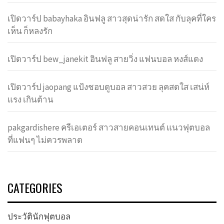
เปิดวาร์ป babayhaka อินฟลู สาวสุดน่ารัก สดใส กับลุคที่ใคร
เห็น ก็หลงรัก
เปิดวาร์ป bew_janekit อินฟลู สายวิ่ง แฟนบอล หงส์แดง
เปิดวาร์ป jaopang แป้งชอบดูบอล สาวสวย ลุคสดใส เสน่ห์
แรง เกินต้าน
pakgardishere ครีเอเตอร์ สาวสายคอนเทนต์ แนวฟุตบอล
ที่แฟนๆ ไม่ควรพลาด
CATEGORIES
ประวัตินักฟุตบอล