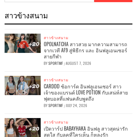
สาวข้างสนาม
สาวข้างสนาม
OPOLNATCHA สาวสวย มากความสามารถ
จากเวที AF9 สู่พิธีกร และ อินฟลูเอนเซอร์
สายกีฬา
BY
SPORTMF
AUGUST 7, 2026
/
สาวข้างสนาม
CARDDD ซ้อการ์ด อินฟลูเอนเซอร์ สาว
เจ้าของแบรนด์ LOVE POTION กับเสน่ห์สาย
ฟุตบอลที่แฟนคลับพูดถึง
BY
SPORTMF
JULY 24, 2026
/
สาวข้างสนาม
เปิดวาร์ป BABAYHAKA อินฟลู สาวสุดน่ารัก
สดใส กับลุคที่ใครเห็น ก็หลงรัก