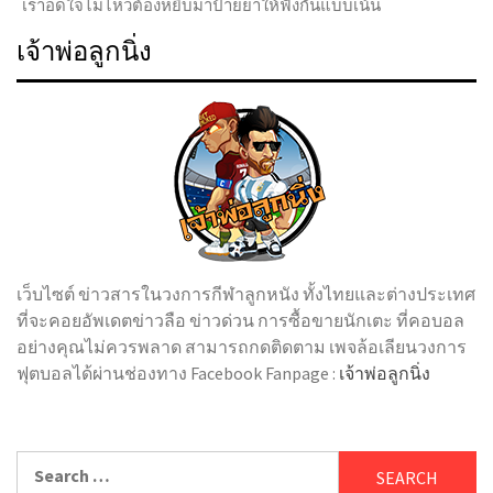
เราอดใจไม่ไหวต้องหยิบมาป้ายยาให้ฟังกันแบบเน้น
เจ้าพ่อลูกนิ่ง
เว็บไซต์ ข่าวสารในวงการกีฬาลูกหนัง ทั้งไทยและต่างประเทศ
ที่จะคอยอัพเดตข่าวลือ ข่าวด่วน การซื้อขายนักเตะ ที่คอบอล
อย่างคุณไม่ควรพลาด สามารถกดติดตาม เพจล้อเลียนวงการ
ฟุตบอลได้ผ่านช่องทาง Facebook Fanpage :
เจ้าพ่อลูกนิ่ง
Search
for: