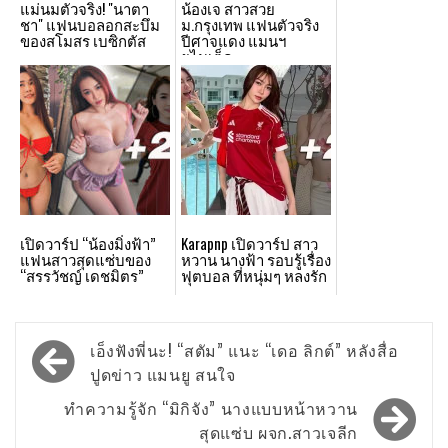
แม่นมตัวจริง! "นาตา
น้องเจ สาวสวย
ชา" แฟนบอลอกสะบึม
ม.กรุงเทพ แฟนตัวจริง
ของสโมสร เบซิกตัส
ปีศาจแดง แมนฯ
ยูไนเต็ด
เปิดวาร์ป “น้องมิ่งฟ้า”
Karapnp เปิดวาร์ป สาว
แฟนสาวสุดแซ่บของ
หวาน นางฟ้า รอบรู้เรื่อง
“สรรวัชญ์ เดชมิตร”
ฟุตบอล ที่หนุ่มๆ หลงรัก
Post
เอ็งฟังพี่นะ! “สตัม” แนะ “เดอ ลิกต์” หลังสื่อ
navigation
ปูดข่าว แมนยู สนใจ
ทำความรู้จัก “มิกิจัง” นางแบบหน้าหวาน
สุดแซ่บ ผจก.สาวเจลีก