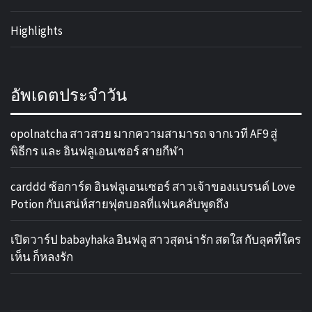
Highlights
อัพเดตประจำวัน
opolnatcha สาวสวย มากความสามารถ จากเวที AF9 สู่
พิธีกร และ อินฟลูเอนเซอร์ สายกีฬา
carddd ซ้อการ์ด อินฟลูเอนเซอร์ สาวเจ้าของแบรนด์ Love
Potion กับเสน่ห์สายฟุตบอลที่แฟนคลับพูดถึง
เปิดวาร์ป babayhaka อินฟลู สาวสุดน่ารัก สดใส กับลุคที่ใคร
เห็น ก็หลงรัก