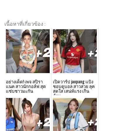
เนื้อหาที่เกี่ยวข้อง :
อย่างเด็ด! เพจ สปิรา
เปิดวาร์ป jaopang แป้ง
แนค สาวนักกอล์ฟ สุด
ชอบดูบอล สาวสวย ลุค
แซ่บชาวมะกัน
สดใส เสน่ห์แรง เกิน
ต้าน