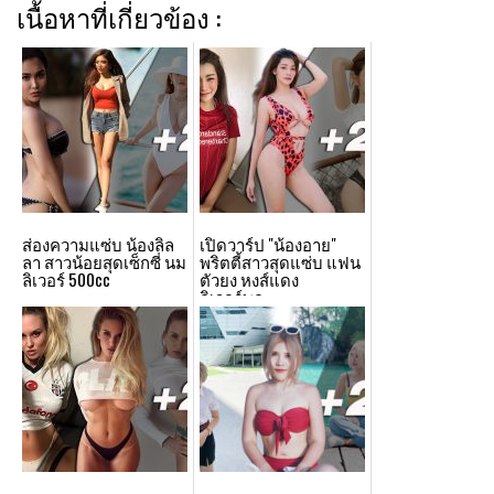
เนื้อหาที่เกี่ยวข้อง :
ส่องความแซ่บ น้องลิล
เปิดวาร์ป "น้องอาย"
ลา สาวน้อยสุดเซ็กซี่ นม
พริตตี้สาวสุดแซ่บ แฟน
ลิเวอร์ 500cc
ตัวยง หงส์แดง
ลิเวอร์พูล