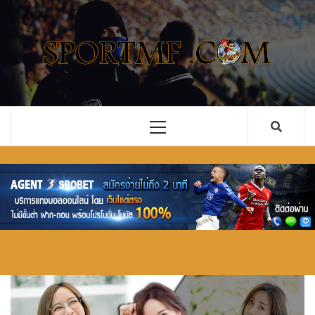
Skip
to
content
รวม ข่าว
เว็บไซต์ ข่าวสารในวงการกีฬาลูกหนัง ทั้งไทยและ
ต่างประเทศ ที่จะคอยอัพเดตข่าวลือ ข่าวด่วน การ
ฟุตบอล
ซื้อขายนักเตะ คอบอลอย่างคุณไม่ควรพลาด
อัพเดตใหม่
Primary
Menu
ทั้งไทย และ
ต่างประเทศ