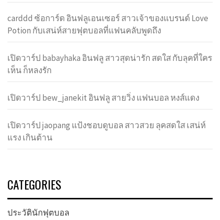
carddd ซ้อการ์ด อินฟลูเอนเซอร์ สาวเจ้าของแบรนด์ Love
Potion กับเสน่ห์สายฟุตบอลที่แฟนคลับพูดถึง
เปิดวาร์ป babayhaka อินฟลู สาวสุดน่ารัก สดใส กับลุคที่ใคร
เห็น ก็หลงรัก
เปิดวาร์ป bew_janekit อินฟลู สายวิ่ง แฟนบอล หงส์แดง
เปิดวาร์ป jaopang แป้งชอบดูบอล สาวสวย ลุคสดใส เสน่ห์
แรง เกินต้าน
CATEGORIES
ประวัตินักฟุตบอล