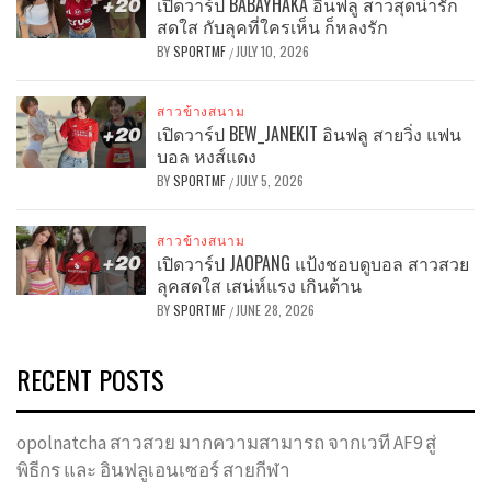
เปิดวาร์ป BABAYHAKA อินฟลู สาวสุดน่ารัก
สดใส กับลุคที่ใครเห็น ก็หลงรัก
BY
SPORTMF
JULY 10, 2026
/
สาวข้างสนาม
เปิดวาร์ป BEW_JANEKIT อินฟลู สายวิ่ง แฟน
บอล หงส์แดง
BY
SPORTMF
JULY 5, 2026
/
สาวข้างสนาม
เปิดวาร์ป JAOPANG แป้งชอบดูบอล สาวสวย
ลุคสดใส เสน่ห์แรง เกินต้าน
BY
SPORTMF
JUNE 28, 2026
/
RECENT POSTS
opolnatcha สาวสวย มากความสามารถ จากเวที AF9 สู่
พิธีกร และ อินฟลูเอนเซอร์ สายกีฬา