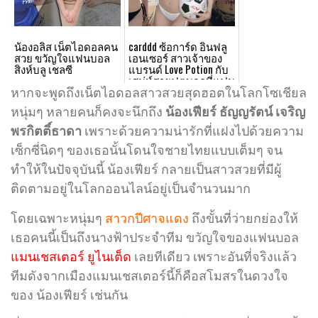
น้องอลิส เน็ตไอดอลคน
carddd ซ้อการ์ด อินฟลู
สวย ขวัญใจแฟนบอล
เอนเซอร์ สาวเจ้าของ
สิงห์บลู เชลซี
แบรนด์ Love Potion กับ
เสน่ห์สายฟุตบอลที่แฟน
คลับพูดถึง
หากจะพูดถึงเน็ตไอดอลสาวสวยสุดฮอตในโลกโซเชียล
หนุ่มๆ หลายคนก็คงจะนึกถึง
น้องเฟียร์ ธัญญรัตน์ เจริญ
พรกิตติ์ธาดา
เพราะด้วยความน่ารักที่แฝงไปด้วยความ
เซ็กซี่นิดๆ ของเธอนั้นโดนใจชายไทยแบบเต็มๆ
จน
ทำให้ในปัจจุบันนี้ น้องเฟียร์ กลายเป็นสาวสวยที่มีผู้
ติดตามอยู่ในโลกออนไลน์อยู่เป็นจำนวนมาก
โดยเฉพาะหนุ่มๆ
สาวกปีศาจแดง
ถึงขั้นที่ว่ายกย่องให้
เธอคนนี้เป็นถึงนางฟ้าประจำทีม ขวัญใจของแฟนบอล
แมนเชสเตอร์ ยูไนเต็ด
เลยทีเดียว เพราะอันที่จริงแล้ว
ทีมดังจากเมืองแมนเชสเตอร์นี้ก็คือสโมสรในดวงใจ
ของ น้องเฟียร์ เช่นกัน