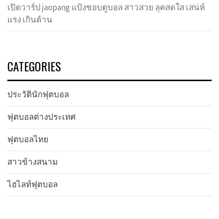
เปิดวาร์ป jaopang แป้งชอบดูบอล สาวสวย ลุคสดใส เสน่ห์
แรง เกินต้าน
CATEGORIES
ประวัตินักฟุตบอล
ฟุตบอลต่างประเทศ
ฟุตบอลไทย
สาวข้างสนาม
ไฮไลท์ฟุตบอล