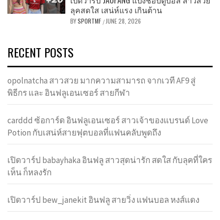
ลุคสดใส เสน่ห์แรง เกินต้าน
BY
SPORTMF
JUNE 28, 2026
/
RECENT POSTS
opolnatcha สาวสวย มากความสามารถ จากเวที AF9 สู่
พิธีกร และ อินฟลูเอนเซอร์ สายกีฬา
carddd ซ้อการ์ด อินฟลูเอนเซอร์ สาวเจ้าของแบรนด์ Love
Potion กับเสน่ห์สายฟุตบอลที่แฟนคลับพูดถึง
เปิดวาร์ป babayhaka อินฟลู สาวสุดน่ารัก สดใส กับลุคที่ใคร
เห็น ก็หลงรัก
เปิดวาร์ป bew_janekit อินฟลู สายวิ่ง แฟนบอล หงส์แดง