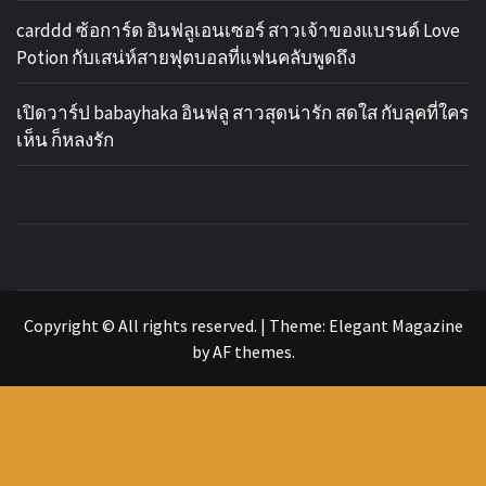
carddd ซ้อการ์ด อินฟลูเอนเซอร์ สาวเจ้าของแบรนด์ Love
Potion กับเสน่ห์สายฟุตบอลที่แฟนคลับพูดถึง
เปิดวาร์ป babayhaka อินฟลู สาวสุดน่ารัก สดใส กับลุคที่ใคร
เห็น ก็หลงรัก
รวม ข่าว
เว็บไซต์ ข่าวสารในวงการกีฬาลูกหนัง ทั้งไทยและ
ต่างประเทศ ที่จะคอยอัพเดตข่าวลือ ข่าวด่วน การ
ฟุตบอล
ซื้อขายนักเตะ คอบอลอย่างคุณไม่ควรพลาด
Copyright © All rights reserved.
|
Theme:
Elegant Magazine
by
AF themes
.
อัพเดตใหม่
ทั้งไทย และ