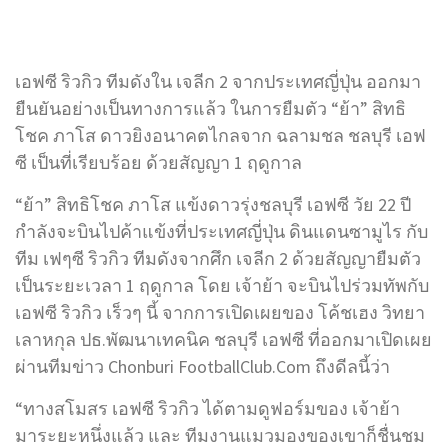
เอฟซี ริวกิว ทีมดังใน เจลีก 2 จากประเทศญี่ปุ่น ออกมา
ยืนยันอย่างเป็นทางการแล้ว ในการยืมตัว “ย้า” สิทธิ
โชค ภาโส ดาวยิงอนาคตไกลจาก ฉลามชล ชลบุรี เอฟ
ซี เป็นที่เรียบร้อย ด้วยสัญญา 1 ฤดูกาล
“ย้า” สิทธิโชค ภาโส แข้งดาวรุ่งชลบุรี เอฟซี วัย 22 ปี
กำลังจะบินไปค้าแข้งที่ประเทศญี่ปุ่น ดินแดนซามูไร กับ
ทีม เฟๆซี ริวกิว ทีมดังจากศึก เจลีก 2 ด้วยสัญญายืมตัว
เป็นระยะเวลา 1 ฤดูกาล โดย เจ้าย้า จะบินไปร่วมทัพกับ
เอฟซี ริวกิว เร็วๆ นี้ จากการเปิดเผยของ โค้ชเฮง วิทยา
เลาหกุล ปธ.พัฒนาเทคนิค ชลบุรี เอฟซี ที่ออกมาเปิดเผย
ผ่านทีมข่าว Chonburi FootballClub.Com ถึงดีลนี้ว่า
“ทางสโมสร เอฟซี ริวกิว ได้ตามดูฟอร์มของ เจ้าย้า
มาระยะหนึ่งแล้ว และ ทีมงานแมวมองของเขาก็ชื่นชม