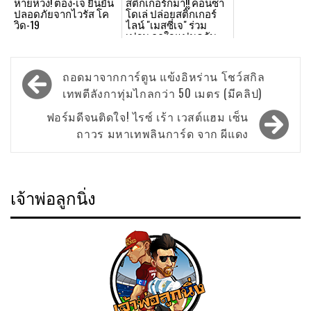
หายห่วง! ตอง-เจ ยืนยัน
สติ๊กเกอร์ก็มา!! คอนซา
ปลอดภัยจากไวรัส โค
โดเล่ ปล่อยสติ๊กเกอร์
วิด-19
ไลน์ "เมสซี่เจ" ร่วม
เฟรม ถูกใจแฟนคลับ
Post
ถอดมาจากการ์ตูน แข้งอิหร่าน โชว์สกิล
navigation
เทพตีลังกาทุ่มไกลกว่า 50 เมตร (มีคลิป)
ฟอร์มดีจนติดใจ! ไรซ์ เร้า เวสต์แฮม เซ็น
ถาวร มหาเทพลินการ์ด จาก ผีแดง
เจ้าพ่อลูกนิ่ง