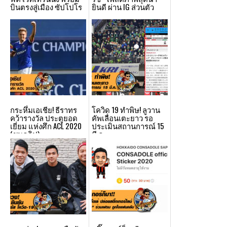
บินตรงสู่เมือง ซัปโปโร
ยินดี ผ่าน IG ส่วนตัว
กระหึ่มเอเชีย! ธีราทร
โควิด 19 ทำพิษ! ลูวาน
คว้ารางวัล ประตูยอด
คัพเลื่อนเตะยาว รอ
เยี่ยม แห่งศึก ACL 2020
ประเมินสถานการณ์ 15
(ชมคลิป)
มี.ค.