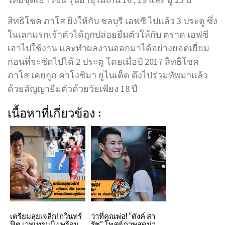
สิทธิโชค ภาโส ยิงให้กับ ชลบุรี เอฟซี ไปแล้ว 3 ประตู ซึ่ง
ในเลกแรกเจ้าตัวได้ถูกปล่อยยืมตัวให้กับ ตราด เอฟซี
เอาไปใช้งาน และทำผลงานออกมาได้อย่างยอดเยี่ยม
ก่อนที่จะซัดไปได้ 2 ประตู โดยเมื่อปี 2017 สิทธิโชค
ภาโส เคยถูก คาโงชิมา ยูไนเต็ด ดึงไปร่วมทัพมาแล้ว
ด้วยสัญญายืมตัวด้วยวัยเพียง 18 ปี
เนื้อหาที่เกี่ยวข้อง :
เตรียมลุยเจลีก! กวินทร์
ว่าที่คุณพ่อ! “ตังค์ สา
ฟิต เวทเทรนนิ่ง พร้อม
รัช” โพสต์ภาพสุดน่า