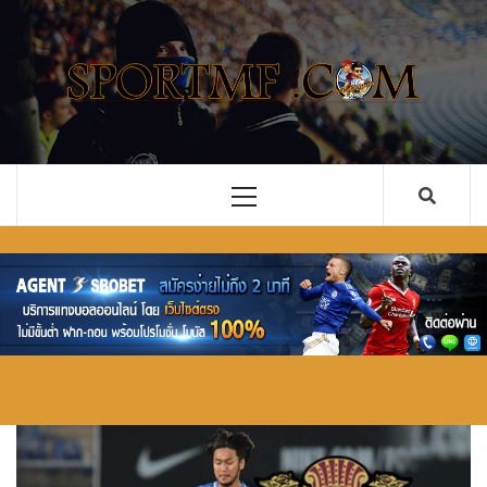
Skip
to
content
รวม ข่าว
เว็บไซต์ ข่าวสารในวงการกีฬาลูกหนัง ทั้งไทยและ
ต่างประเทศ ที่จะคอยอัพเดตข่าวลือ ข่าวด่วน การ
ฟุตบอล
ซื้อขายนักเตะ คอบอลอย่างคุณไม่ควรพลาด
อัพเดตใหม่
Primary
Menu
ทั้งไทย และ
ต่างประเทศ