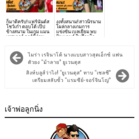
ก็มาดิครับ! แฟร์นันด์ส
งงทั้งสนาม! สาวนิรนาม
โชว์เก๋า ตอบโต้ เป๊ป
โผล่กลางเกมการ
ข้างสนาม ในเกม แมน
แข่งขัน เบลเยียม พบ
เชสเตอร์ ดาร์บี้ (ชม
ฟินแลนด์ ในศึกยูโร
คลิป)
2020
Post
ไมร่า เรจินาโต้ นางแบบสาวสุดเอ็กซ์ แฟน
navigation
ตัวยง “ม้าลาย” ยูเวนตุส
สิงห์บลูส์ว่าไง! “ยูเวนตุส” ทาบ “เชลซี”
เตรียมสลับขั้ว “แรมซีย์-จอร์จินโญ่”
เจ้าพ่อลูกนิ่ง