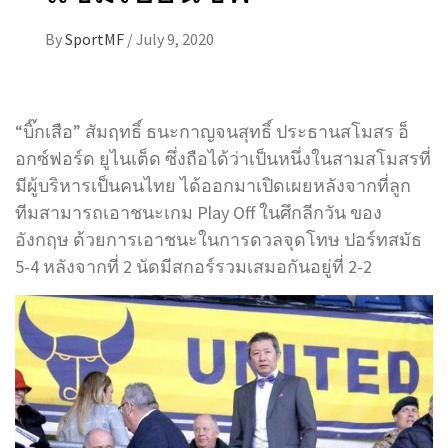
By
SportMF
/
July 9, 2020
“บิ๊กเสือ” สัมฤทธิ์ ธนะกาญจนสุทธิ์ ประธานสโมสร อ็
อกซ์ฟอร์ด ยูไนเต็ด ซึ่งถือได้ว่าเป็นหนึ่งในสามสโมสรที่
มีผู้บริหารเป็นคนไทย ได้ออกมาเปิดเผยหลังจากที่ลูก
ทีมสามารถเอาชนะเกม Play Off ในศึกลีกวัน ของ
อังกฤษ ด้วยการเอาชนะในการดวลจุดโทษ ปอร์ทสมัธ
5-4 หลังจากที่ 2 นัดมีสกอร์รวมเสมอกันอยู่ที่ 2-2