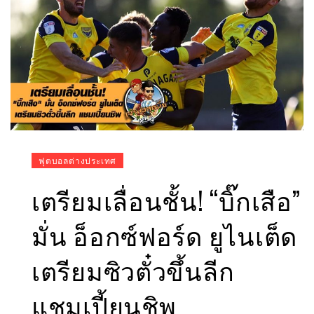
ฟุตบอลต่างประเทศ
เตรียมเลื่อนชั้น! “บิ๊กเสือ”
มั่น อ็อกซ์ฟอร์ด ยูไนเต็ด
เตรียมซิวตั๋วขึ้นลีก
แชมเปี้ยนชิพ