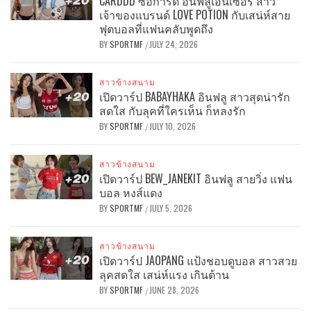
CARDDD ซ้อการ์ด อินฟลูเอนเซอร์ สาว
เจ้าของแบรนด์ LOVE POTION กับเสน่ห์สาย
ฟุตบอลที่แฟนคลับพูดถึง
BY
SPORTMF
JULY 24, 2026
/
สาวข้างสนาม
เปิดวาร์ป BABAYHAKA อินฟลู สาวสุดน่ารัก
สดใส กับลุคที่ใครเห็น ก็หลงรัก
BY
SPORTMF
JULY 10, 2026
/
สาวข้างสนาม
เปิดวาร์ป BEW_JANEKIT อินฟลู สายวิ่ง แฟน
บอล หงส์แดง
BY
SPORTMF
JULY 5, 2026
/
สาวข้างสนาม
เปิดวาร์ป JAOPANG แป้งชอบดูบอล สาวสวย
ลุคสดใส เสน่ห์แรง เกินต้าน
BY
SPORTMF
JUNE 28, 2026
/