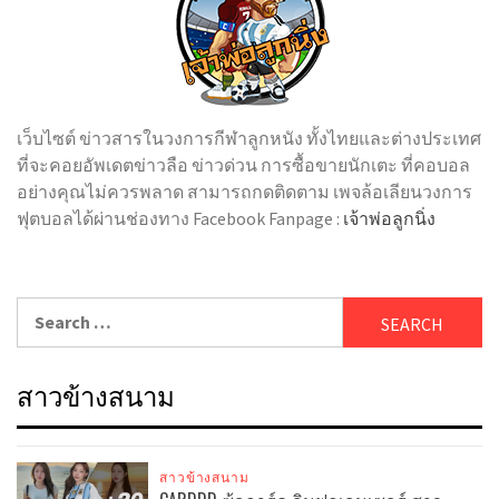
เว็บไซต์ ข่าวสารในวงการกีฬาลูกหนัง ทั้งไทยและต่างประเทศ
ที่จะคอยอัพเดตข่าวลือ ข่าวด่วน การซื้อขายนักเตะ ที่คอบอล
อย่างคุณไม่ควรพลาด สามารถกดติดตาม เพจล้อเลียนวงการ
ฟุตบอลได้ผ่านช่องทาง Facebook Fanpage :
เจ้าพ่อลูกนิ่ง
Search
for:
สาวข้างสนาม
สาวข้างสนาม