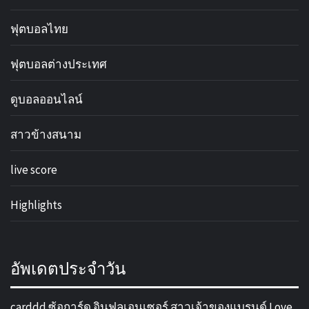
ฟุตบอลไทย
ฟุตบอลต่างประเทศ
ดูบอลออนไลน์
สาวข้างสนาม
live score
Highlights
อัพเดตประจำวัน
carddd ซ้อการ์ด อินฟลูเอนเซอร์ สาวเจ้าของแบรนด์ Love