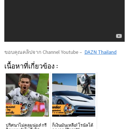
ขอบคุณคลิปจาก Channel Youtube –
DAZN Thailand
เนื้อหาที่เกี่ยวข้อง :
ปริศนาไม่คลุมน่อง! กรี
ก็เงินมันเหลือ! โรนัลโด้