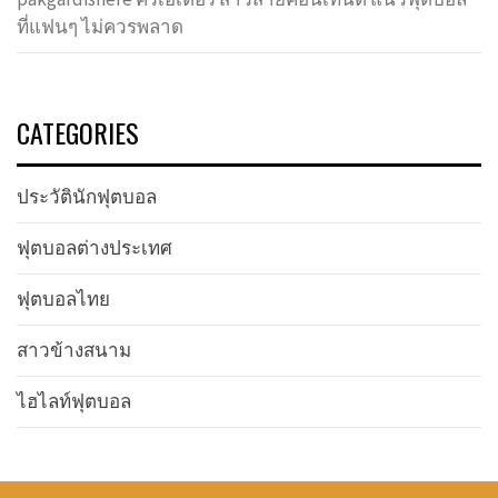
ที่แฟนๆ ไม่ควรพลาด
CATEGORIES
ประวัตินักฟุตบอล
ฟุตบอลต่างประเทศ
ฟุตบอลไทย
สาวข้างสนาม
ไฮไลท์ฟุตบอล