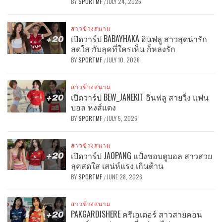
BY
SPORTMF
JULY 24, 2026
/
สาวข้างสนาม
เปิดวาร์ป BABAYHAKA อินฟลู สาวสุดน่ารัก
สดใส กับลุคที่ใครเห็น ก็หลงรัก
BY
SPORTMF
JULY 10, 2026
/
สาวข้างสนาม
เปิดวาร์ป BEW_JANEKIT อินฟลู สายวิ่ง แฟน
บอล หงส์แดง
BY
SPORTMF
JULY 5, 2026
/
สาวข้างสนาม
เปิดวาร์ป JAOPANG แป้งชอบดูบอล สาวสวย
ลุคสดใส เสน่ห์แรง เกินต้าน
BY
SPORTMF
JUNE 28, 2026
/
สาวข้างสนาม
PAKGARDISHERE ครีเอเตอร์ สาวสายคอน