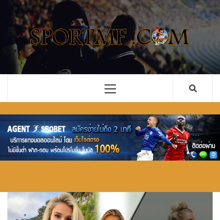
Skip
to
content
รวม ข่าว
เว็บไซต์ ข่าวสารในวงการกีฬาลูกหนัง ทั้งไทยและ
ต่างประเทศ ที่จะคอยอัพเดตข่าวลือ ข่าวด่วน การ
ฟุตบอล
ซื้อขายนักเตะ คอบอลอย่างคุณไม่ควรพลาด
อัพเดตใหม่
Primary
Menu
ทั้งไทย และ
ต่างประเทศ