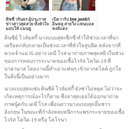
พีชชี่ วรันธร ผู้ประกาศ
เปิดวาร์ป bew_janekit
ข่าวสาวสุดสวย ทั้งหัวใจ
อินฟลู สายวิ่ง แฟนบอล
มอบให้ แมนยู
หงส์แดง
คินซีย์ โวลัยสกี้ นางแบบสุดเซ็กซี่ ทำให้ช่วงเวลาที่น่า
เครียดกลับกลายเป็นช่วงเวลาที่หัวใจสูบฉีด หลังจากที่
ควงเจ้าแม่ IG อย่าง เดมี่ โรส มาถ่ายภาพสุดสยิวในช่วง
ของการหลบการระบาดของเชื้อไวรัส โควิด-19 ที่
บาฮามาส โดยงานนี้ทำเอาแฟนๆ เข้ามากดไลค์ ถูกใจ
ในสิ่งนี้เป็นอย่างมาก
นางแบบสุดแซ่บ คินซีย์ โวลัยสกี้ ยังซ่าไม่หยุด ไม่ว่าจะ
เกิดเหตุการณ์อะไรก็ตาม ซึ่งล่าสุดเธอได้ออกมาถ่าย
ภาพนู้ดกับ เดมี่ โรส เพื่อนสาวนางแบบสุดอึ๋มชาว
อังกฤษ ในขณะที่กำลังหลบหนีการแพร่กระจายของเชื้อ
ไวรัส โควิด-19 หรือ โคโรนา