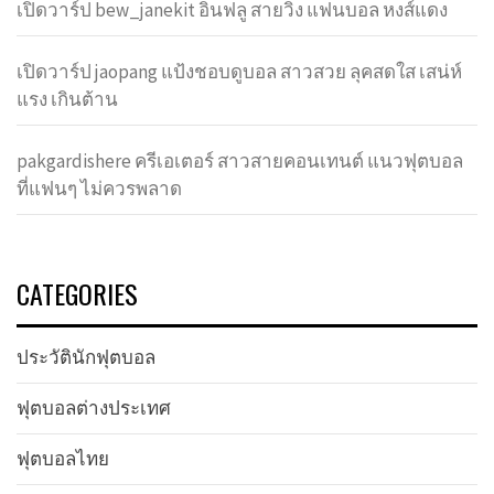
เปิดวาร์ป bew_janekit อินฟลู สายวิ่ง แฟนบอล หงส์แดง
เปิดวาร์ป jaopang แป้งชอบดูบอล สาวสวย ลุคสดใส เสน่ห์
แรง เกินต้าน
pakgardishere ครีเอเตอร์ สาวสายคอนเทนต์ แนวฟุตบอล
ที่แฟนๆ ไม่ควรพลาด
CATEGORIES
ประวัตินักฟุตบอล
ฟุตบอลต่างประเทศ
ฟุตบอลไทย