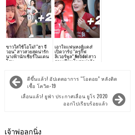
ขาวใสใช้โอโม่! “ฮา จี
เอาใจแฟนหงส์แดง!
วอน” สาวสวยสุดน่ารัก
เปิดวาร์ป “ครูกิ๊ฟ
นางฟ้านักเชียร์ในแดน
ลิเวอร์พูล” Netidol สาว
โสม
สอนเปียนโนสุดน่ารัก
Post
ดีขึ้นแล้ว! อัปเดตอาการ “โอดอย” หลังติด
navigation
เชื้อ โควิด-19
เลื่อนแล้ว! ยูฟ่า ประกาศเลื่อน ยูโร 2020
ออกไปเรียบร้อยแล้ว
เจ้าพ่อลูกนิ่ง