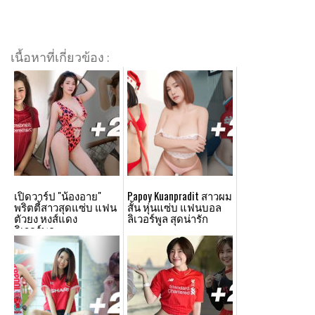
เนื้อหาที่เกี่ยวข้อง :
เปิดวาร์ป "น้องอาย"
Papoy Kuanpradit สาวผม
พริตตี้สาวสุดแซ่บ แฟน
สั้น หุ่นแซ่บ แฟนบอล
ตัวยง หงส์แดง
ลิเวอร์พูล สุดน่ารัก
ลิเวอร์พูล