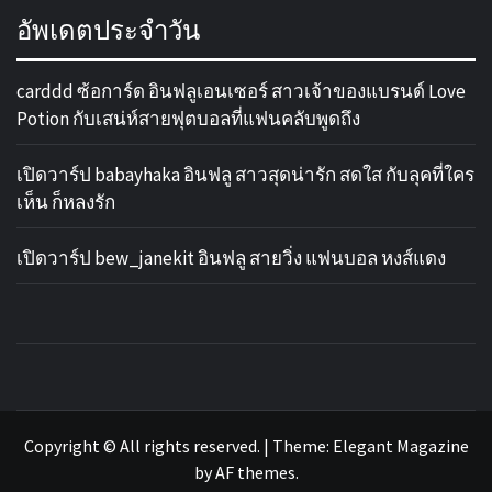
อัพเดตประจำวัน
carddd ซ้อการ์ด อินฟลูเอนเซอร์ สาวเจ้าของแบรนด์ Love
Potion กับเสน่ห์สายฟุตบอลที่แฟนคลับพูดถึง
เปิดวาร์ป babayhaka อินฟลู สาวสุดน่ารัก สดใส กับลุคที่ใคร
เห็น ก็หลงรัก
เปิดวาร์ป bew_janekit อินฟลู สายวิ่ง แฟนบอล หงส์แดง
รวม ข่าว
เว็บไซต์ ข่าวสารในวงการกีฬาลูกหนัง ทั้งไทยและ
ต่างประเทศ ที่จะคอยอัพเดตข่าวลือ ข่าวด่วน การ
ฟุตบอล
ซื้อขายนักเตะ คอบอลอย่างคุณไม่ควรพลาด
Copyright © All rights reserved.
|
Theme:
Elegant Magazine
by
AF themes
.