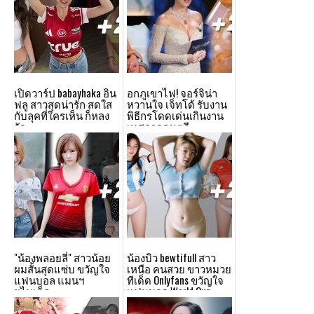
เปิดวาร์ป babayhaka อิน
อกภูเขาไฟ! จอร์จิน่า
ฟลู สาวสุดน่ารัก สดใส
หวานใจ เจ็ทโด้ รับงาน
กับลุคที่ใครเห็น ก็หลง
พิธีกรโดดเด่นเกินงาน
รัก
เทศกาลดนตรี
"น้องพลอยลี่" สาวน้อย
น้องบิว bewtifull สาว
ผมสั้นสุดแซ่บ ขวัญใจ
เหนือ คนสวย ขาวหมวย
แฟนบอล แมนฯ
ทีเด็ด Onlyfans ขวัญใจ
ยูไนเต็ด
แฟนบอล World Cup
2022