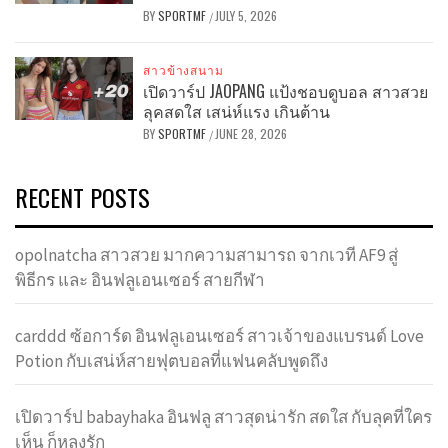
BY
SPORTMF
JULY 5, 2026
/
สาวข้างสนาม
เปิดวาร์ป JAOPANG แป้งชอบดูบอล สาวสวย
ลุคสดใส เสน่ห์แรง เกินต้าน
BY
SPORTMF
JUNE 28, 2026
/
RECENT POSTS
opolnatcha สาวสวย มากความสามารถ จากเวที AF9 สู่
พิธีกร และ อินฟลูเอนเซอร์ สายกีฬา
carddd ซ้อการ์ด อินฟลูเอนเซอร์ สาวเจ้าของแบรนด์ Love
Potion กับเสน่ห์สายฟุตบอลที่แฟนคลับพูดถึง
เปิดวาร์ป babayhaka อินฟลู สาวสุดน่ารัก สดใส กับลุคที่ใคร
เห็น ก็หลงรัก