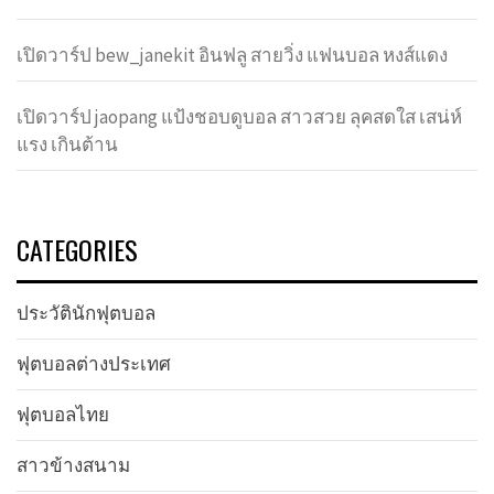
เปิดวาร์ป bew_janekit อินฟลู สายวิ่ง แฟนบอล หงส์แดง
เปิดวาร์ป jaopang แป้งชอบดูบอล สาวสวย ลุคสดใส เสน่ห์
แรง เกินต้าน
CATEGORIES
ประวัตินักฟุตบอล
ฟุตบอลต่างประเทศ
ฟุตบอลไทย
สาวข้างสนาม