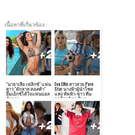
เนื้อหาที่เกี่ยวข้อง :
"นาธาเลีย เฟลิกซ์" แฟน
Eva Elfie สาวสวย Porn
สาว "ดักลาส คอสต้า"
Star นางฟ้าผู้นำโชค
อึ๋มเอ็กซ์ได้ใจแฟนบอล
แห่ง ทัพฟ้า-ขาว ทีม
ม้าลาย
ชาติอาร์เจนตินา