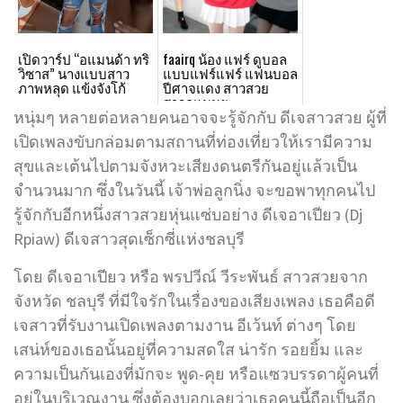
เปิดวาร์ป “อแมนด้า ทริ
faairq น้อง แฟร์ ดูบอล
วิซาส” นางแบบสาว
แบบแฟร์แฟร์ แฟนบอล
ภาพหลุด แข้งจังโก้
ปีศาจแดง สาวสวย
สาวกแมนยู
หนุ่มๆ หลายต่อหลายคนอาจจะรู้จักกับ ดีเจสาวสวย ผู้ที่
เปิดเพลงขับกล่อมตามสถานที่ท่องเที่ยวให้เรามีความ
สุขและเต้นไปตามจังหวะเสียงดนตรีกันอยู่แล้วเป็น
จำนวนมาก ซึ่งในวันนี้ เจ้าพ่อลูกนิ่ง จะขอพาทุกคนไป
รู้จักกับอีกหนึ่งสาวสวยหุ่นแซ่บอย่าง ดีเจอาเปียว (Dj
Rpiaw) ดีเจสาวสุดเซ็กซี่แห่งชลบุรี
โดย ดีเจอาเปียว หรือ พรปวีณ์ วีระพันธ์ สาวสวยจาก
จังหวัด ชลบุรี ที่มีใจรักในเรื่องของเสียงเพลง เธอคือดี
เจสาวที่รับงานเปิดเพลงตามงาน อีเว้นท์ ต่างๆ โดย
เสน่ห์ของเธอนั้นอยู่ที่ความสดใส น่ารัก รอยยิ้ม และ
ความเป็นกันเองที่มักจะ พูด-คุย หรือแซวบรรดาผู้คนที่
อยู่ในบริเวณงาน ซึ่งต้องบอกเลยว่าเธอคนนี้ถือเป็นอีก