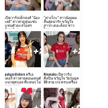
เปิดวาร์ปเด็กหงส์ “น้อง
“ฟางโกะ” สาวน้อยผม
เลย์” สาวสวยหุ่นแซ่บ
สั้นสุดน่ารัก ขวัญใจ
แฟนตัวยง สโมสร
สาวก เดอะค็อป ชาว
ลิเวอร์พูล
ไทย
pakgardishere ครีเอ
Ninanaka เปิดวาร์ป
เตอร์ สาวสายคอนเทนต์
ศิลปิน ขวัญใจ วัยรุ่นยุค
แนวฟุตบอล ที่แฟนๆ ไม่
90 สวย เก่ง ครบเครื่อง
ควรพลาด