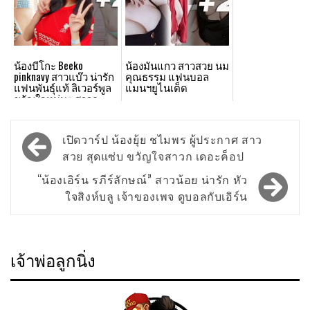
น้องบีโกะ Beeko
น้องมันแกว สาวสวย นม
pinknavy สาวแบ๊ว น่ารัก
คุณธรรม แฟนบอล
แฟนพันธุ์แท้ ลิเวอร์พูล
แมนฯยูไนเต็ด
ขวัญใจหนุ่มๆ สาวก
เดอะค็อป
Post
เปิดวาร์ป น้องยุ้ย ชไมพร ผู้ประกาศ สาว
navigation
สวย สุดแซ่บ ขวัญใจสาวก เดอะค็อป
“น้องเอิร์น รภีร์ลักษณ์” สาวน้อย น่ารัก หัว
ใจสิงห์บลู เจ้าของเพจ ดูบอลกับเอิร์น
เจ้าพ่อลูกนิ่ง