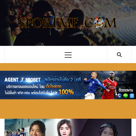
Skip
to
content
รวม ข่าว
เว็บไซต์ ข่าวสารในวงการกีฬาลูกหนัง ทั้งไทยและ
ต่างประเทศ ที่จะคอยอัพเดตข่าวลือ ข่าวด่วน การ
ฟุตบอล
ซื้อขายนักเตะ คอบอลอย่างคุณไม่ควรพลาด
อัพเดตใหม่
Primary
Menu
ทั้งไทย และ
ต่างประเทศ