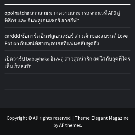
opolnatcha สาวสวย มากความสามารถ จากเวที AF9 สู่
พิธีกร และ อินฟลูเอนเซอร์ สายกีฬา
carddd ซ้อการ์ด อินฟลูเอนเซอร์ สาวเจ้าของแบรนด์ Love
Potion กับเสน่ห์สายฟุตบอลที่แฟนคลับพูดถึง
เปิดวาร์ป babayhaka อินฟลู สาวสุดน่ารัก สดใส กับลุคที่ใคร
เห็น ก็หลงรัก
รวม ข่าว
เว็บไซต์ ข่าวสารในวงการกีฬาลูกหนัง ทั้งไทยและ
ต่างประเทศ ที่จะคอยอัพเดตข่าวลือ ข่าวด่วน การ
ฟุตบอล
ซื้อขายนักเตะ คอบอลอย่างคุณไม่ควรพลาด
Copyright © All rights reserved.
|
Theme:
Elegant Magazine
by
AF themes
.