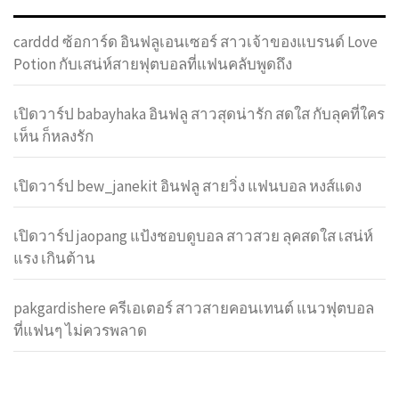
carddd ซ้อการ์ด อินฟลูเอนเซอร์ สาวเจ้าของแบรนด์ Love
Potion กับเสน่ห์สายฟุตบอลที่แฟนคลับพูดถึง
เปิดวาร์ป babayhaka อินฟลู สาวสุดน่ารัก สดใส กับลุคที่ใคร
เห็น ก็หลงรัก
เปิดวาร์ป bew_janekit อินฟลู สายวิ่ง แฟนบอล หงส์แดง
เปิดวาร์ป jaopang แป้งชอบดูบอล สาวสวย ลุคสดใส เสน่ห์
แรง เกินต้าน
pakgardishere ครีเอเตอร์ สาวสายคอนเทนต์ แนวฟุตบอล
ที่แฟนๆ ไม่ควรพลาด