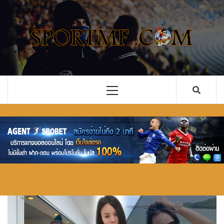
Skip
to
content
รวม ข่าว
เว็บไซต์ ข่าวสารในวงการกีฬาลูกหนัง ทั้งไทยและ
ต่างประเทศ ที่จะคอยอัพเดตข่าวลือ ข่าวด่วน การ
ฟุตบอล
ซื้อขายนักเตะ คอบอลอย่างคุณไม่ควรพลาด
อัพเดตใหม่
Primary
Menu
ทั้งไทย และ
ต่างประเทศ