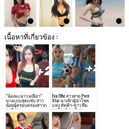
เนื้อหาที่เกี่ยวข้อง :
“น้องมะนาว มณียา”
Eva Elfie สาวสวย Porn
นางแบบสุดแซ่บ สาว
Star นางฟ้าผู้นำโชค
น้อยผู้ครอบครองสาวก
แห่ง ทัพฟ้า-ขาว ทีม
หงส์แดง
ชาติอาร์เจนตินา