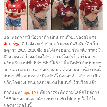
และนอกจากนี้ น้องจาด้า เป็นแฟนตัวยงของสโมสร
ลิเวอร์พูล
ที่กำลังจะเข้าป้ายคว้าแชมป์พรีเมียร์ลีก ใน
ฤดูกาล 2019-2020 ซึ่งเธอได้เคยออกมาโพสต์ภาพลงใน
IG ส่วนตัวที่กำลังสวมใส่ชุดของสโมสรลิเวอร์พูลอยู่
พร้อมกับแคปชั่นที่ว่า “ทีมนี้พี่รัก” นั่นจึงทำให้หนุ่มๆ สา
วกเดอะค็อป ต่างพากันเข้ามากดติดตามสาวน้อยคนนี้
กันมากขึ้น จนกระทั่งปัจจุบันนี้ น้องจาด้า ได้กลายเป็น
ขวัญใจของแฟนบอลหงส์แดงไปเป็นที่เรียบร้อยแล้ว
หากแฟนๆ
SportMF
ต้องการจะติดตามไลฟ์สไตล์การ
ใช้ชีวิตของ น้องจาด้า สามารถเข้าไปกดถูกใจได้ใน
ช่องทางต่อไปนี้