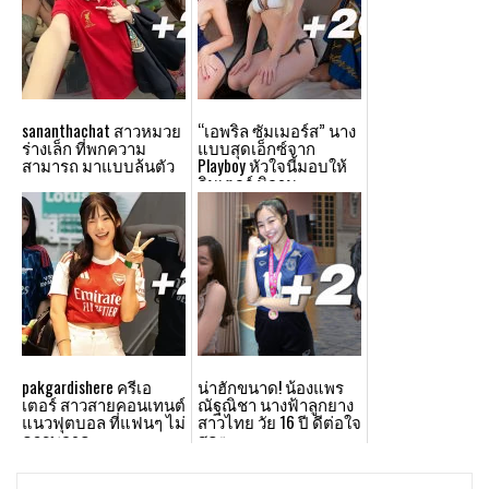
sananthachat สาวหมวย
“เอพริล ซัมเมอร์ส” นาง
ร่างเล็ก ที่พกความ
แบบสุดเอ็กซ์จาก
สามารถ มาแบบล้นตัว
Playboy หัวใจนี้มอบให้
อินเตอร์ มิลาน
pakgardishere ครีเอ
น่าฮักขนาด! น้องแพร
เตอร์ สาวสายคอนเทนต์
ณัฐณิชา นางฟ้าลูกยาง
แนวฟุตบอล ที่แฟนๆ ไม่
สาวไทย วัย 16 ปี ดีต่อใจ
ควรพลาด
สุดๆ