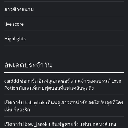
สาวข้างสนาม
live score
Highlights
อัพเดตประจำวัน
carddd ซ้อการ์ด อินฟลูเอนเซอร์ สาวเจ้าของแบรนด์ Love
Potion กับเสน่ห์สายฟุตบอลที่แฟนคลับพูดถึง
เปิดวาร์ป babayhaka อินฟลู สาวสุดน่ารัก สดใส กับลุคที่ใคร
เห็น ก็หลงรัก
เปิดวาร์ป bew_janekit อินฟลู สายวิ่ง แฟนบอล หงส์แดง