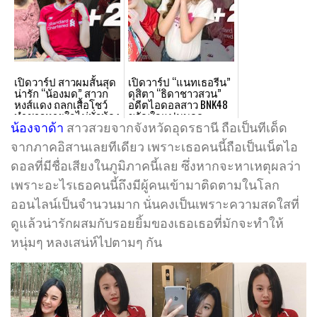
เปิดวาร์ป สาวผมสั้นสุด
เปิดวาร์ป “แนทเธอรีน”
น่ารัก “น้องมด” สาวก
ดุสิตา “ธิดาชาวสวน”
หงส์แดง ถลกเสื้อโชว์
อดีตไอดอลสาว BNK48
ทำชาวหายใจไม่ทั่วท้อง
ขวัญใจแฟนบอล
“ลิเวอร์พูล”
น้องจาด้า
สาวสวยจากจังหวัดอุดรธานี ถือเป็นทีเด็ด
จากภาคอิสานเลยทีเดียว เพราะเธอคนนี้ถือเป็นเน็ตไอ
ดอลที่มีชื่อเสียงในภูมิภาคนี้เลย ซึ่งหากจะหาเหตุผลว่า
เพราะอะไรเธอคนนี้ถึงมีผู้คนเข้ามาติดตามในโลก
ออนไลน์เป็นจำนวนมาก นั่นคงเป็นเพราะความสดใสที่
ดูแล้วน่ารักผสมกับรอยยิ้มของเธอเธอที่มักจะทำให้
หนุ่มๆ หลงเสน่ห์ไปตามๆ กัน