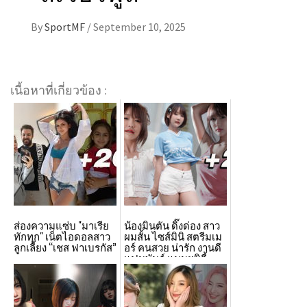
By
SportMF
/
September 10, 2025
เนื้อหาที่เกี่ยวข้อง :
ส่องความแซ่บ "มาเรีย
น้องมินตัน ดิ๊งด่อง สาว
ทักทุก" เน็ตไอดอลสาว
ผมสั้น ไซส์มินิ สตรีมเม
ลูกเลี้ยง “เชส ฟาเบรกัส”
อร์ คนสวย น่ารัก งานดี
แฟนพันธุ์ แมนฯซิตี้