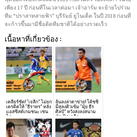
เพียง 17 ปี ก่อนที่ในเวลาต่อมา เจ้าอาร์ม จะย้ายไปร่วม
ทีม “ปราสาทสายฟ้า” บุรีรัมย์ ยูไนเต็ด ในปี 2018 ก่อนที่
จะก้าวขึ้นมามีชื่อติดทีมชาติได้อย่างรวดเร็ว
เนื้อหาที่เกี่ยวข้อง :
เคลียร์ชัด! “เจลีก” ไม่ยก
ลุ้นลงล่าตาข่าย! โค้ชชิ
เครดิตให้ “ธีราทร” หลัง
มิสุลงติวเข้ม “มุ้ย ธีร
แอสซิสต์เกมชนะ เซน
ศิลป์” หวังส่งลงสนาม
ได
นัดเปิดเจลีก