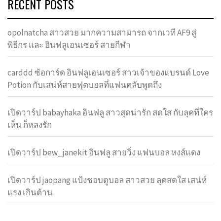
RECENT POSTS
opolnatcha สาวสวย มากความสามารถ จากเวที AF9 สู่
พิธีกร และ อินฟลูเอนเซอร์ สายกีฬา
carddd ซ้อการ์ด อินฟลูเอนเซอร์ สาวเจ้าของแบรนด์ Love
Potion กับเสน่ห์สายฟุตบอลที่แฟนคลับพูดถึง
เปิดวาร์ป babayhaka อินฟลู สาวสุดน่ารัก สดใส กับลุคที่ใคร
เห็น ก็หลงรัก
เปิดวาร์ป bew_janekit อินฟลู สายวิ่ง แฟนบอล หงส์แดง
เปิดวาร์ป jaopang แป้งชอบดูบอล สาวสวย ลุคสดใส เสน่ห์
แรง เกินต้าน