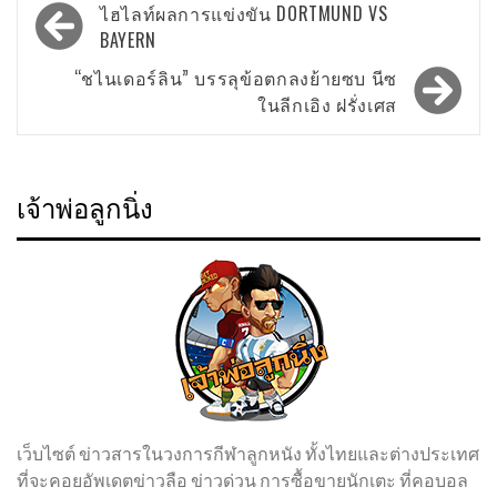
Post
ไฮไลท์ผลการแข่งขัน DORTMUND VS
navigation
BAYERN
“ชไนเดอร์ลิน” บรรลุข้อตกลงย้ายซบ นีซ
ในลีกเอิง ฝรั่งเศส
เจ้าพ่อลูกนิ่ง
เว็บไซต์ ข่าวสารในวงการกีฬาลูกหนัง ทั้งไทยและต่างประเทศ
ที่จะคอยอัพเดตข่าวลือ ข่าวด่วน การซื้อขายนักเตะ ที่คอบอล