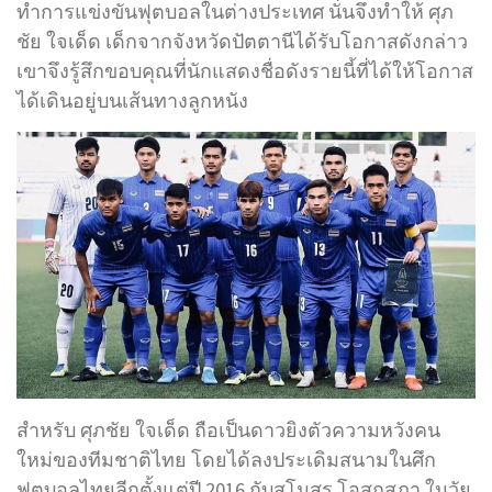
ทำการแข่งขันฟุตบอลในต่างประเทศ นั่นจึงทำให้ ศุภ
ชัย ใจเด็ด เด็กจากจังหวัดปัตตานีได้รับโอกาสดังกล่าว
เขาจึงรู้สึกขอบคุณที่นักแสดงชื่อดังรายนี้ที่ได้ให้โอกาส
ได้เดินอยู่บนเส้นทางลูกหนัง
สำหรับ ศุภชัย ใจเด็ด ถือเป็นดาวยิงตัวความหวังคน
ใหม่ของทีมชาติไทย โดยได้ลงประเดิมสนามในศึก
ฟุตบอลไทยลีกตั้งแต่ปี 2016 กับสโมสร โอสถสภา ในวัย