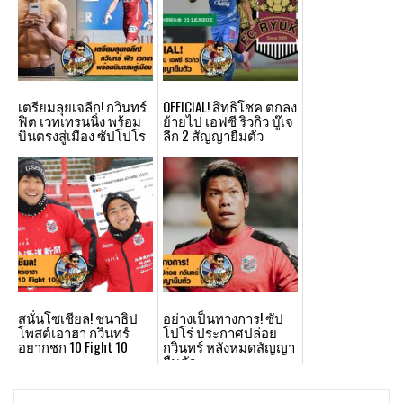
เตรียมลุยเจลีก! กวินทร์
OFFICIAL! สิทธิโชค ตกลง
ฟิต เวทเทรนนิ่ง พร้อม
ย้ายไป เอฟซี ริวกิว บู๊เจ
บินตรงสู่เมือง ซัปโปโร
ลีก 2 สัญญายืมตัว
สนั่นโซเชียล! ชนาธิป
อย่างเป็นทางการ! ซัป
โพสต์เอาฮา กวินทร์
โปโร่ ประกาศปล่อย
อยากชก 10 Fight 10
กวินทร์ หลังหมดสัญญา
ยืมตัว