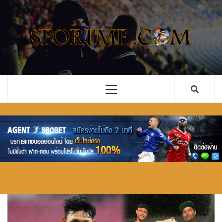
Skip
to
content
รวม ข่าว
เว็บไซต์ ข่าวสารในวงการกีฬาลูกหนัง ทั้งไทยและ
ต่างประเทศ ที่จะคอยอัพเดตข่าวลือ ข่าวด่วน การ
ฟุตบอล
ซื้อขายนักเตะ คอบอลอย่างคุณไม่ควรพลาด
อัพเดตใหม่
Primary
Menu
ทั้งไทย และ
ต่างประเทศ