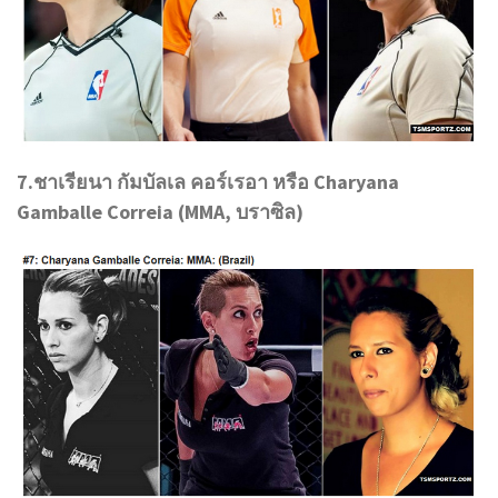
7.ชาเรียนา กัมบัลเล คอร์เรอา หรือ Charyana
Gamballe Correia (MMA, บราซิล)