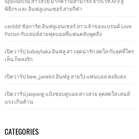
opolnatcha สาวสวย มากความสามารถ จากเวที AF9 สู่
พิธีกร และ อินฟลูเอนเซอร์ สายกีฬา
carddd ซ้อการ์ด อินฟลูเอนเซอร์ สาวเจ้าของแบรนด์ Love
Potion กับเสน่ห์สายฟุตบอลที่แฟนคลับพูดถึง
เปิดวาร์ป babayhaka อินฟลู สาวสุดน่ารัก สดใส กับลุคที่ใคร
เห็น ก็หลงรัก
เปิดวาร์ป bew_janekit อินฟลู สายวิ่ง แฟนบอล หงส์แดง
เปิดวาร์ป jaopang แป้งชอบดูบอล สาวสวย ลุคสดใส เสน่ห์
แรง เกินต้าน
CATEGORIES