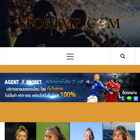
Skip
to
content
รวม ข่าว
เว็บไซต์ ข่าวสารในวงการกีฬาลูกหนัง ทั้งไทยและ
ต่างประเทศ ที่จะคอยอัพเดตข่าวลือ ข่าวด่วน การ
ฟุตบอล
ซื้อขายนักเตะ คอบอลอย่างคุณไม่ควรพลาด
อัพเดตใหม่
Primary
Menu
ทั้งไทย และ
ต่างประเทศ