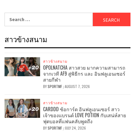
Search
for:
สาวข้างสนาม
สาวข้างสนาม
OPOLNATCHA สาวสวย มากความสามารถ
จากเวที AF9 สู่พิธีกร และ อินฟลูเอนเซอร์
สายกีฬา
BY
SPORTMF
AUGUST 7, 2026
/
สาวข้างสนาม
CARDDD ซ้อการ์ด อินฟลูเอนเซอร์ สาว
เจ้าของแบรนด์ LOVE POTION กับเสน่ห์สาย
ฟุตบอลที่แฟนคลับพูดถึง
BY
SPORTMF
JULY 24, 2026
/