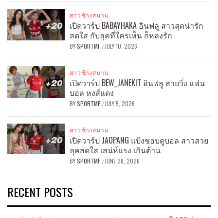
สาวข้างสนาม
เปิดวาร์ป BABAYHAKA อินฟลู สาวสุดน่ารัก
สดใส กับลุคที่ใครเห็น ก็หลงรัก
BY
SPORTMF
JULY 10, 2026
/
สาวข้างสนาม
เปิดวาร์ป BEW_JANEKIT อินฟลู สายวิ่ง แฟน
บอล หงส์แดง
BY
SPORTMF
JULY 5, 2026
/
สาวข้างสนาม
เปิดวาร์ป JAOPANG แป้งชอบดูบอล สาวสวย
ลุคสดใส เสน่ห์แรง เกินต้าน
BY
SPORTMF
JUNE 28, 2026
/
RECENT POSTS