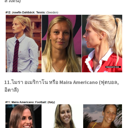
สวีเดน)
11.ไมรา อเมริกาโน หรือ Maira Americano (ฟุตบอล,
อิตาลี)