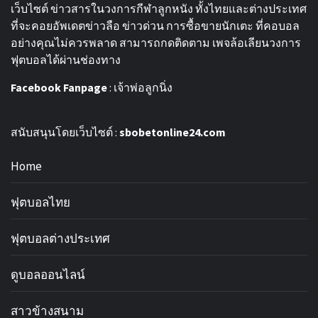
เว็บไซต์ ข่าวสารในวงการกีฬาลูกหนัง ทั้งไทยและต่างประเทศ
ที่จะคอยอัพเดตข่าวลือ ข่าวด่วน การซื้อขายนักเตะ ที่คอบอล
อย่างคุณไม่ควรพลาด สามารถกดติดตาม เพจล้อเลียนวงการ
ฟุตบอลได้ผ่านช่องทาง
Facebook Fanpage
:
เจ้าพ่อลูกนิ่ง
สนับสนุนโดยเว็บไซต์ :
sbobetonline24.com
Home
ฟุตบอลไทย
ฟุตบอลต่างประเทศ
ดูบอลออนไลน์
สาวข้างสนาม