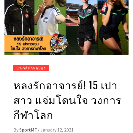
ประวัตินักฟุตบอล
หลงรักอาจารย์! 15 เปา
สาว แจ่มโดนใจ วงการ
กีฬาโลก
By
SportMF
/
January 12, 2021