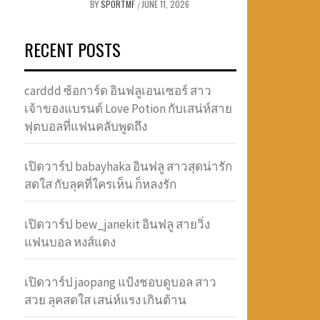
BY
SPORTMF
JUNE 11, 2026
/
RECENT POSTS
carddd ซ้อการ์ด อินฟลูเอนเซอร์ สาว
เจ้าของแบรนด์ Love Potion กับเสน่ห์สาย
ฟุตบอลที่แฟนคลับพูดถึง
เปิดวาร์ป babayhaka อินฟลู สาวสุดน่ารัก
สดใส กับลุคที่ใครเห็น ก็หลงรัก
เปิดวาร์ป bew_janekit อินฟลู สายวิ่ง
แฟนบอล หงส์แดง
เปิดวาร์ป jaopang แป้งชอบดูบอล สาว
สวย ลุคสดใส เสน่ห์แรง เกินต้าน