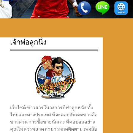
เจ้าพ่อลูกนิ่ง
เว็บไซต์ ข่าวสารในวงการกีฬาลูกหนัง ทั้ง
ไทยและต่างประเทศ ที่จะคอยอัพเดตข่าวลือ
ข่าวด่วน การซื้อขายนักเตะ ที่คอบอลอย่าง
คุณไม่ควรพลาด สามารถกดติดตาม เพจล้อ