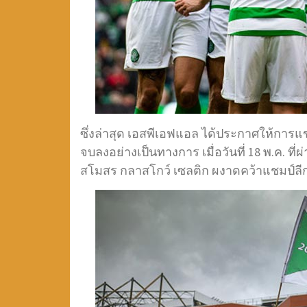
ซึ่งล่าสุด เอสพีเอฟแอล ได้ประกาศให้การแข
จบลงอย่างเป็นทางการ เมื่อวันที่ 18 พ.ค. ท
สโมสร กลาสโกว์ เซลติก ผงาดคว้าแชมป์ลีก