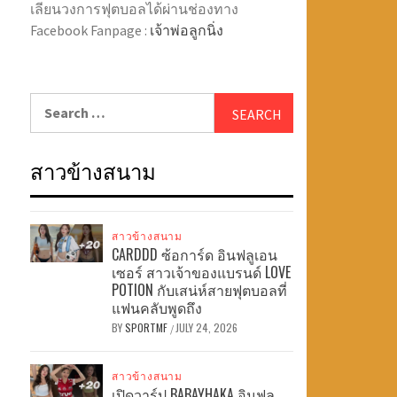
เลียนวงการฟุตบอลได้ผ่านช่องทาง
Facebook Fanpage :
เจ้าพ่อลูกนิ่ง
Search
for:
สาวข้างสนาม
สาวข้างสนาม
CARDDD ซ้อการ์ด อินฟลูเอน
เซอร์ สาวเจ้าของแบรนด์ LOVE
POTION กับเสน่ห์สายฟุตบอลที่
แฟนคลับพูดถึง
BY
SPORTMF
JULY 24, 2026
/
สาวข้างสนาม
เปิดวาร์ป BABAYHAKA อินฟลู