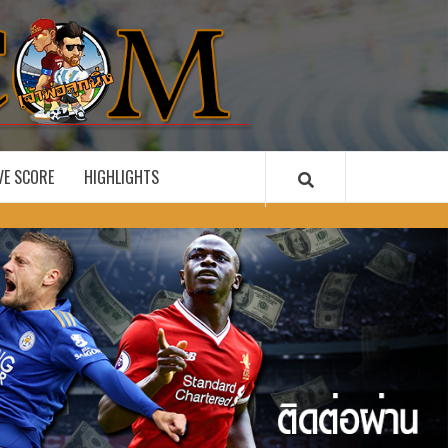
ุตบอล อัพเดตใหม่
ือ ข่าวด่วน การซื้อขายนักเตะ คอบอล
 และต่างประเทศ
VE SCORE
HIGHLIGHTS