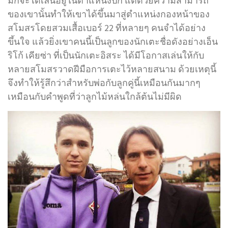
มักจะได้เล่นอยู่ในตำแหน่งปีก แต่ด้วยความสามารถ
ของเขานั้นทำให้เขาได้ขึ้นมาสู่ตำแหน่งกองหน้าของ
สโมสรโดยสวมเสื้อเบอร์ 22 ที่หลายๆ คนจำได้อย่าง
ขึ้นใจ แล้วยิ่งเขาคนนี้เป็นลูกของนักเตะชื่อดังอย่างเอ็น
ริโก้ เคียซ่า ที่เป็นนักเตะอิสระ ได้มีโอกาสเล่นให้กับ
หลายสโมสรวาดฝีมือการเตะไว้หลายสนาม ด้วยเหตุนี้
จึงทำให้รู้สึกว่าสำหรับพ่อกับลูกคู่นี้เหมือนกันมากๆ
เหมือนกับคำพูดที่ว่าลูกไม้หล่นใกล้ต้นไม่มีผิด