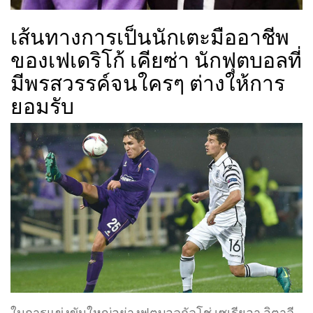
เส้นทางการเป็นนักเตะมืออาชีพ
ของเฟเดริโก้ เคียซ่า นักฟุตบอลที่
มีพรสวรรค์จนใครๆ ต่างให้การ
ยอมรับ
ในการแข่งขันใหญ่อย่างฟุตบอลกัลโช่ เซเรียอา อิตาลี