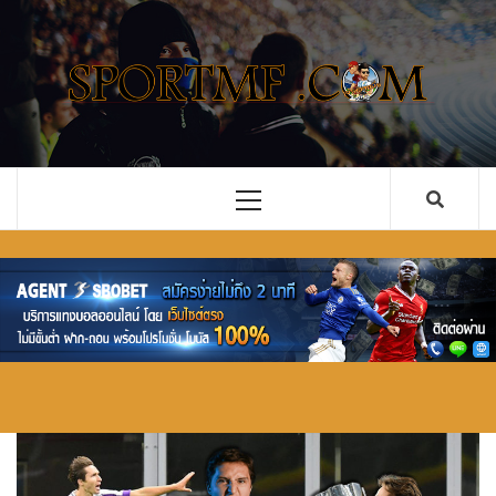
Skip
to
content
รวม ข่าว
เว็บไซต์ ข่าวสารในวงการกีฬาลูกหนัง ทั้งไทยและ
ต่างประเทศ ที่จะคอยอัพเดตข่าวลือ ข่าวด่วน การ
ฟุตบอล
ซื้อขายนักเตะ คอบอลอย่างคุณไม่ควรพลาด
อัพเดตใหม่
Primary
Menu
ทั้งไทย และ
ต่างประเทศ