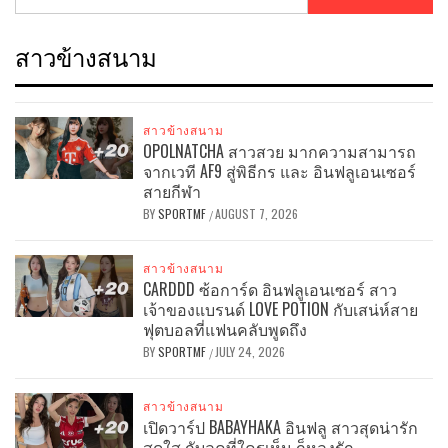
for:
สาวข้างสนาม
สาวข้างสนาม
OPOLNATCHA สาวสวย มากความสามารถ
จากเวที AF9 สู่พิธีกร และ อินฟลูเอนเซอร์
สายกีฬา
BY
SPORTMF
AUGUST 7, 2026
/
สาวข้างสนาม
CARDDD ซ้อการ์ด อินฟลูเอนเซอร์ สาว
เจ้าของแบรนด์ LOVE POTION กับเสน่ห์สาย
ฟุตบอลที่แฟนคลับพูดถึง
BY
SPORTMF
JULY 24, 2026
/
สาวข้างสนาม
เปิดวาร์ป BABAYHAKA อินฟลู สาวสุดน่ารัก
สดใส กับลุคที่ใครเห็น ก็หลงรัก