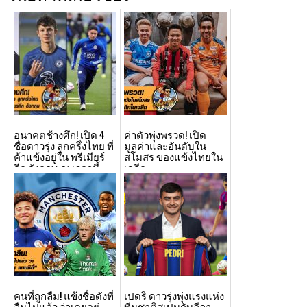
อนาคตช้างศึก! เปิด 4
ค่าตัวพุ่งพรวด! เปิด
ชื่อดาวรุ่ง ลูกครึ่งไทย ที่
มูลค่าและอันดับใน
ค้าแข้งอยู่ใน พรีเมียร์
สโมสร ของแข้งไทยใน
ลีก อังกฤษ ณ เวลานี้
เจลีก
คนที่ถูกลืม! แข้งชื่อดังที่
เปดริ ดาวรุ่งพุ่งแรงแห่ง
ลืมไปแล้ว ว่าเคยอยู่
ทีมชาติสเปนกับลีลา