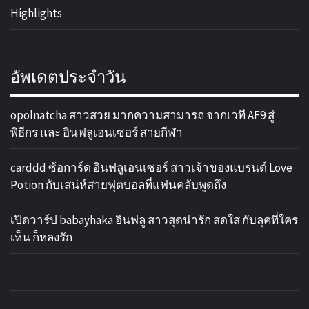
Highlights
อัพเดตประจำวัน
opolnatcha สาวสวย มากความสามารถ จากเวที AF9 สู่
พิธีกร และ อินฟลูเอนเซอร์ สายกีฬา
carddd ซ้อการ์ด อินฟลูเอนเซอร์ สาวเจ้าของแบรนด์ Love
Potion กับเสน่ห์สายฟุตบอลที่แฟนคลับพูดถึง
เปิดวาร์ป babayhaka อินฟลู สาวสุดน่ารัก สดใส กับลุคที่ใคร
เห็น ก็หลงรัก