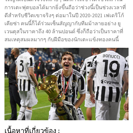
การเตะฟุตบอลได้มากยิ่งขึ้นถือว่าช่วงนี้เป็นช่วงเวลาที่
ดีสำหรับชีวิตเขาจริงๆ ต่อมาในปี 2020-2021 เฟเดริโก้
เคียซ่า คนนี้ก็ได้ร่วมเซ็นสัญญากับทีมม้าลายอย่าง ยู
เวนตุสในราคาถึง 40 ล้านปอนด์ ซึ่งก็ถือว่าเป็นราคาที่
สมเหตุสมผลมากๆ กับฝีมือของนักเตะแข้งทองคนนี้
เนื้อหาที่เกี่ยวข้อง :